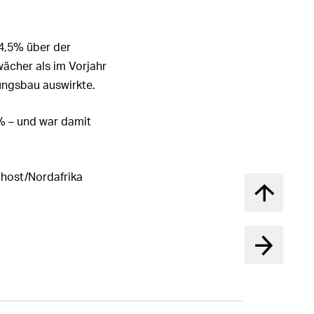
4,5%
über der
wächer als im Vorjahr
ungsbau auswirkte.
%
– und war damit
ahost/Nordafrika
Nach obe