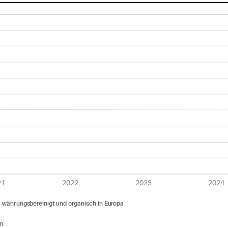
gsrats und der
itung in anderen
men
t der Revisionsstelle
21
2022
2023
2024
, währungs
b
e
r
einigt und o
r
gani
s
ch in Eu
r
opa
on