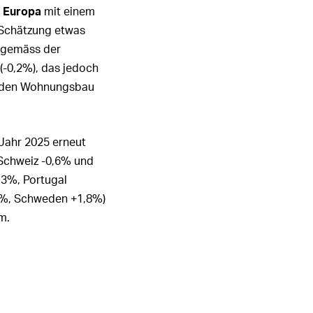
r
Europa
mit einem
1
2
3
4
5
6
 Schätzung etwas
ALLE HIGHLIGHTS
 gemäss der
(
-0,2%
), das jedoch
f den Wohnungsbau
Jahr 2025 erneut
 Schweiz
-0,6%
und
,3%
, Portugal
0%
, Schweden
+1,8%
)
m.