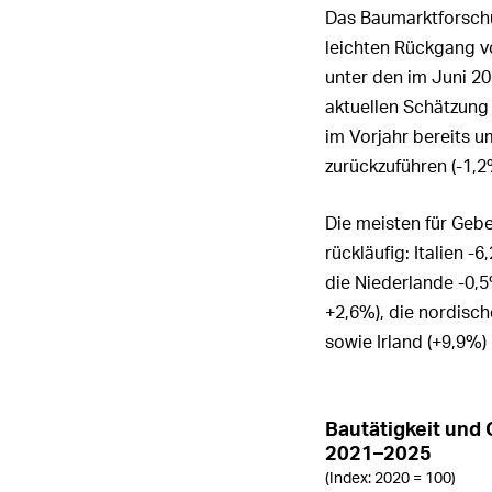
4. Vergüt
Lagebericht der Konzernleitung
4. Konzern
SDG-Repo
Das Baumarktforsch
Geldfluss
Geschäftsmodell und
Bericht de
Wertschöpfungskette
5. Aufbau
leichten Rückgang 
Corporate Governance
5. Entsch
Fortschri
Anhang zu
Verwaltun
und Darle
unter den im Juni 20
Jahresabs
ESG-Governance
Vergütungsbericht
aktuellen Schätzung
6. Aufbau
6. Mitwirk
Bericht de
Konzernle
Wesentlichkeit
im Vorjahr bereits 
7. Kontrol
zurückzuführen (
-1,
7. Vergüt
Nachhaltigkeitsstrategie
Abwehrm
Verwaltun
im Jahr 2
Umweltthemen – Performance 2025
8. Revision
Die meisten für Geb
8. Vergütu
rückläufig: Italien
-6
Soziale Themen –
9. Informat
Konzernle
Performance 2025
die Niederlande
-0,
im Jahr 2
10. Hande
+2,6%
), die nordisc
Governance-Themen –
9. Zusamm
Performance 2025
sowie Irland (
+9,9%
)
und Optio
Berichtsstandards
10. Zusam
Verwaltung
Prüfbericht Treibhausgasbilanz
leitung un
Bautätigkeit und
gehaltene
2021–2025
(Index: 2020 = 100)
11. Funkti