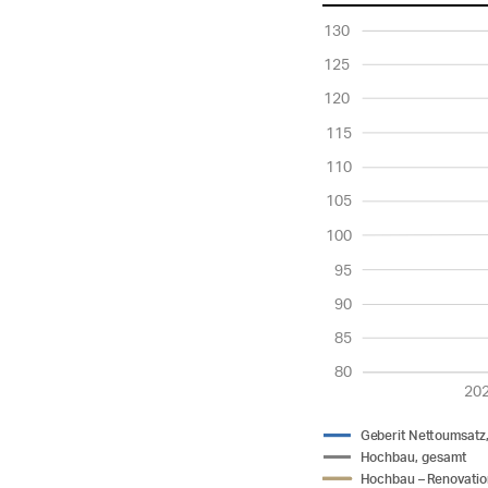
Verwaltun
Konzernle
130
Unterneh
125
12. Berich
120
115
110
105
100
95
90
85
80
20
Ge
b
erit Net
t
oumsa
t
z
H
o
chbau, gesamt
H
o
chbau –
R
en
o
v
ati