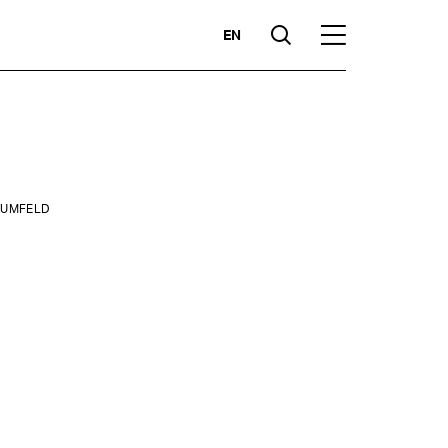
EN
Suche
Hauptmenü
Highlights
UMFELD
zen
Kompetenzen
Märkte