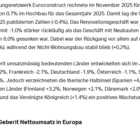
ungs-Governance
leitung
rting
Risiko­management
Investitionen
ungsnetzwerk Euroconstruct rechnete im November 2025 fü
rechnung
r Revisionsstelle
 Vergütungssystem:
von
0,7%
im Hochbau für das Gesamtjahr 2025. Damit lag die
ädigungen, Beteiligungen
ttsbericht UNGC
Mitarbeitende
m konsolidierten
gsrat
hen
25 publizierten Zahlen (
-0,4%
). Das Renovationsgeschäft war
chluss
Kunden
 mit
 Vergütungssystem:
-1,0%
stärker rückläufig als das Geschäft mit Neubauten 
ungsrechte der Aktionäre
r Revisionsstelle
itung
Innovation
um
6,0%
gesunken war. Dabei war der Rückgang vor allem au
lwechsel und
2%
), während der Nicht-Wohnungsbau stabil blieb (
+0,2%
).
ungen an den
assnahmen
Beschaffung
gsrat und Beteiligungen
025
sstelle
Produktion
erit umsatzmässig bedeutenden Länder entwickelten sich im 
ngen an die
,2%
, Frankreich
-2,1%
, Deutschland
-1,9%
, Österreich
-1,1%
,
ionspolitik
Logistik
itung und Beteiligungen
5%
. Jedoch verzeichneten die Iberische Halbinsel (Spanien
+4
025
lssperrzeiten
Umwelt
hen Länder (Finnland
+3,2%
, Norwegen
+2,1%
, Dänemark
+2,
en­fassung der Aktien-
 und das Vereinigte Königreich (
+1,4%
) ein positives Wachstu
Soziale Verantwortung
nspläne für das Jahr 2025
Information Technology (IT)
men­fassung der vom
­srat, von der Konzern­
d den Mitarbeitenden
Compliance
 Geberit Nettoumsatz in Europa
n Aktien und Optionen
Veränderungen in der
onen von Mitgliedern des
Konzernstruktur