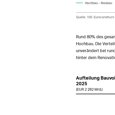
H
o
chbau – Neubau
Quelle: 100. Euroconstruct
Rund 80% des gesa
Hochbau. Die Verte
unverändert bei run
hinter dem Renovati
Aufteilung Bauvo
2025
(EUR 2 282 Mrd.
)