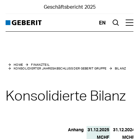
Geschäftsbericht 2025
EN
Suche
Hau
Finanzteil
Konsolidierter Jahresabschluss der Geberit Gruppe
HOME
FINANZTEIL
KONSOLIDIERTER JAHRESABSCHLUSS DER GEBERIT GRUPPE
BILANZ
Bilanz
Erfolgsrechnung
Konsolidierte Bilanz
Gesamtergebnisrechnung
Eigenkapitalnachweis
Geldflussrechnung
Anhang
31.12.2025
31.12.2024
MCHF
MCHF