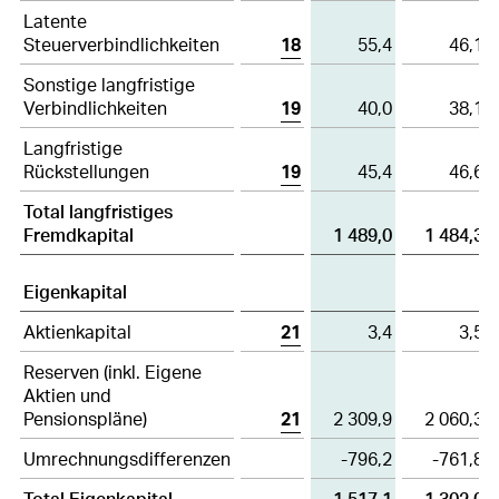
Latente
Steuerverbindlichkeiten
18
55,4
46,1
Sonstige langfristige
Verbindlichkeiten
19
40,0
38,1
Langfristige
Rückstellungen
19
45,4
46,6
Total langfristiges
Fremdkapital
1 489,0
1 484,3
Eigenkapital
Aktienkapital
21
3,4
3,5
Reserven (inkl. Eigene
Aktien und
Pensionspläne)
21
2 309,9
2 060,3
Umrechnungsdifferenzen
-796,2
-761,8
Total Eigenkapital
1 517,1
1 302,0