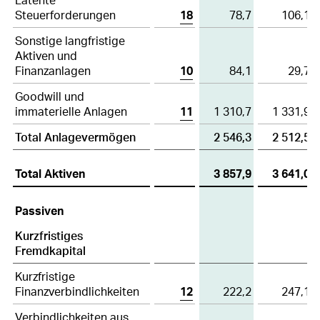
Steuerforderungen
18
78,7
106,1
Sonstige langfristige
Aktiven und
Finanzanlagen
10
84,1
29,7
Goodwill und
immaterielle Anlagen
11
1 310,7
1 331,9
Total Anlagevermögen
2 546,3
2 512,5
Total Aktiven
3 857,9
3 641,0
Passiven
Kurzfristiges
Fremdkapital
Kurzfristige
Finanzverbindlichkeiten
12
222,2
247,1
Verbindlichkeiten aus