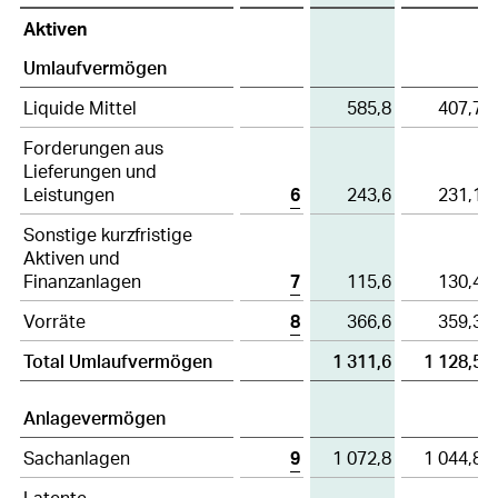
Anhang zum konsolidierten Jahresabschluss
Konsolidierte
Aktiven
Bilanz
Bericht der Revisionsstelle
Umlaufvermögen
Liquide Mittel
585,8
407,7
Forderungen aus
Lieferungen und
Leistungen
6
243,6
231,1
Sonstige kurzfristige
Aktiven und
Finanzanlagen
7
115,6
130,4
Vorräte
8
366,6
359,3
Total Umlaufvermögen
1 311,6
1 128,5
Anlagevermögen
Sachanlagen
9
1 072,8
1 044,8
Latente