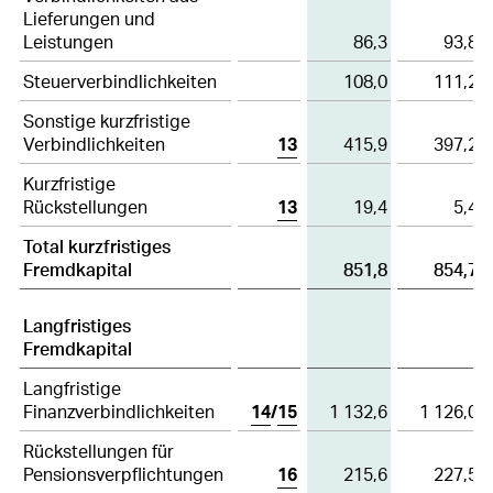
Lieferungen und
Leistungen
86,3
93,8
Steuerverbindlichkeiten
108,0
111,2
Sonstige kurzfristige
Verbindlichkeiten
13
415,9
397,2
Kurzfristige
Rückstellungen
13
19,4
5,4
Total kurzfristiges
Fremdkapital
851,8
854,7
Langfristiges
Fremdkapital
Langfristige
Finanzverbindlichkeiten
14
/
15
1 132,6
1 126,0
Rückstellungen für
Pensionsverpflichtungen
16
215,6
227,5