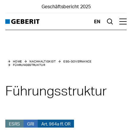
Geschäftsbericht 2025
EN
Suche
Hau
Nachhaltigkeit
ESG-Governance
HOME
NACHHALTIGKEIT
ESG-GOVERNANCE
FÜHRUNGSSTRUKTUR
Führungsstruktur
Risikomanagement
Führungsstruktur
Sorgfaltspflichterklärung
Einbindung von Stakeholdern
ESRS
GRI
Art. 964a ff. OR