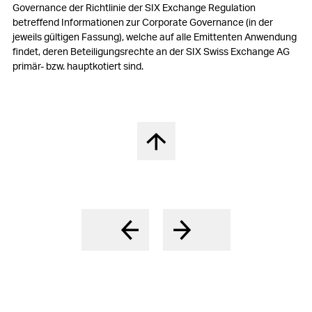
5. Entschädigungen, Beteiligungen und Darlehen
Governance der Richtlinie der SIX Exchange Regulation
betreffend Informationen zur Corporate Governance (in der
6. Mitwirkungsrechte der Aktionäre
jeweils gültigen Fassung), welche auf alle Emittenten Anwendung
findet, deren Beteiligungsrechte an der SIX Swiss Exchange AG
7. Kontrollwechsel und Abwehrmassnahmen
primär- bzw. hauptkotiert sind.
8. Revisionsstelle
9. Informationspolitik
Nach oben springen
10. Handelssperrzeiten