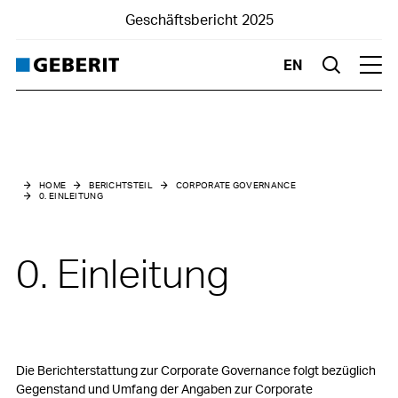
Geschäftsbericht 2025
EN
Suche
Hau
Berichtsteil
Corporate Governance
HOME
BERICHTSTEIL
CORPORATE GOVERNANCE
0. EINLEITUNG
0. Einleitung
1. Konzernstruktur und Aktionariat
0. Einleitung
2. Kapitalstruktur
3. Verwal­tungsrat
4. Konzernleitung
Die Berichterstattung zur Corporate Governance folgt bezüglich
Gegenstand und Umfang der Angaben zur Corporate