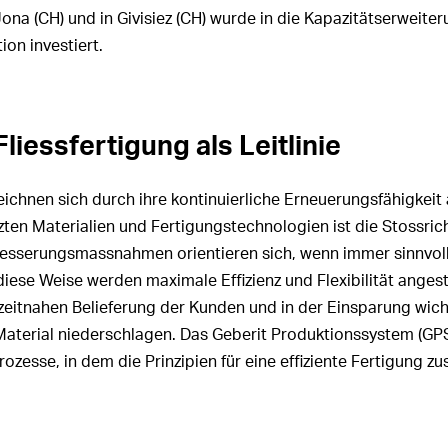
ona (CH) und in Givisiez (CH) wurde in die Kapazitätserweiter
ion investiert.
Fliessfertigung als Leitlinie
eichnen sich durch ihre kontinuierliche Erneuerungsfähigkeit 
tzten Materialien und Fertigungstechnologien ist die Stossric
besserungsmassnahmen orientieren sich, wenn immer sinnvoll
diese Weise werden maximale Effizienz und Flexibilität angestr
 zeitnahen Belieferung der Kunden und in der Einsparung wic
Material niederschlagen. Das Geberit Produktionssystem (GPS 2.
rozesse, in dem die Prinzipien für eine effiziente Fertigung 