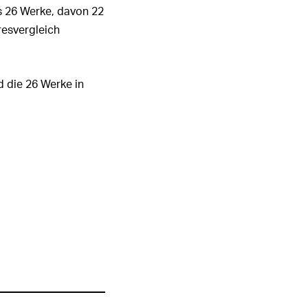
s 26 Werke, davon 22
1
2
3
4
5
6
resvergleich
ALLE HIGHLIGHTS
 die 26 Werke in