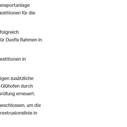
ransportanlage
stitionen für die
folgreich
für Duofix Rahmen in
stitionen in
ögen zusätzliche
l-Glühofen durch
prüfung erneuert.
geschlossen, um die
xtrusionslinie in