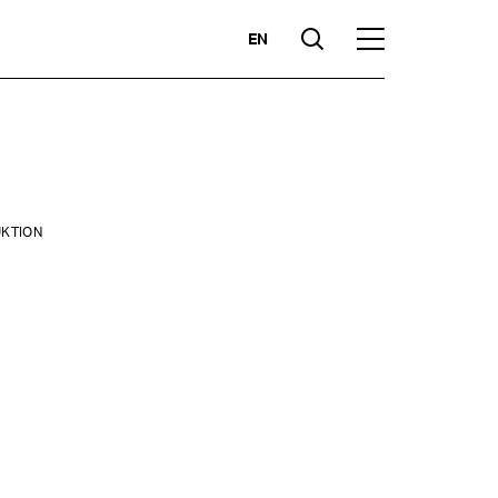
EN
Suche
Hauptmenü
Highlights
KTION
zen
Kompetenzen
Märkte