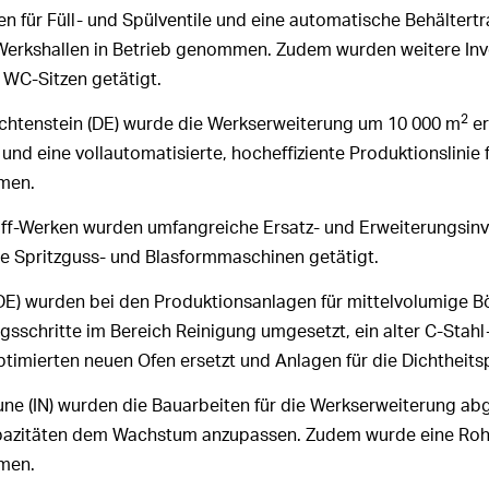
en für Füll- und Spülventile und eine automatische Behältert
Werkshallen in Betrieb genommen. Zudem wurden weitere Inve
 WC-Sitzen getätigt.
2
chtenstein (DE) wurde die Werkserweiterung um 10 000 m
er
nd eine vollautomatisierte, hocheffiziente Produktionslinie 
men.
off-Werken wurden umfangreiche Ersatz- und Erweiterungsinve
te Spritzguss- und Blasformmaschinen getätigt.
(DE) wurden bei den Produktionsanlagen für mittelvolumige B
sschritte im Bereich Reinigung umgesetzt, ein alter C-Stah
timierten neuen Ofen ersetzt und Anlagen für die Dichtheits
ne (IN) wurden die Bauarbeiten für die Werkserweiterung ab
azitäten dem Wachstum anzupassen. Zudem wurde eine Rohre
men.