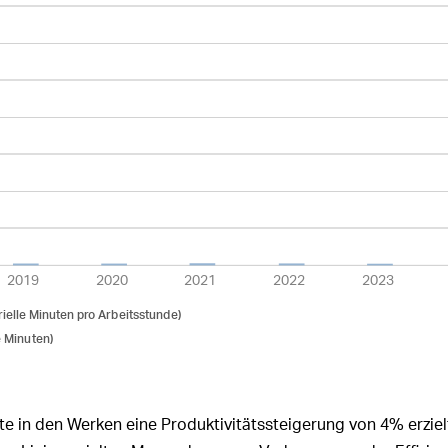
gsrats und der
itung in anderen
men
t der Revisionsstelle
2019
2020
2021
2022
2023
trielle Minu
t
en p
r
o Ar
b
eitsstund
e
)
e Minu
t
en)
te in den Werken eine Produktivitätssteigerung von 4% erziel