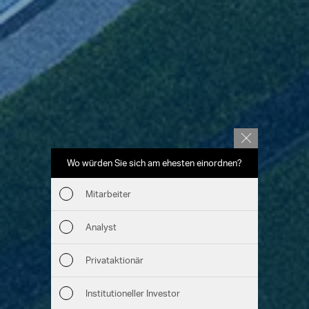
Wo würden Sie sich am ehesten einordnen?
Welche T
(Me
Mitarbeiter
Wir
Analyst
Nac
Privataktionär
Man
Institutioneller Investor
Str