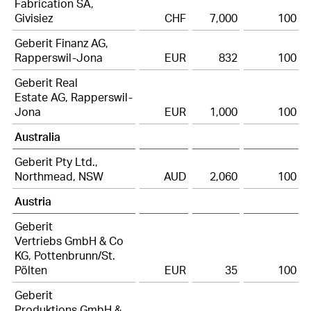
Fabrication SA,
Givisiez
CHF
7,000
100
28
Segment reporting
Geberit Finanz AG,
29
Related party transactions
Rapperswil-Jona
EUR
832
100
30
Foreign exchange rates
Geberit Real
Estate AG, Rapperswil-
31
Subsequent events
Jona
EUR
1,000
100
Australia
32
Group companies as at 31 December 2025
Geberit Pty Ltd.,
Northmead, NSW
AUD
2,060
100
Austria
Geberit
Vertriebs GmbH & Co
KG, Pottenbrunn/St.
Pölten
EUR
35
100
Geberit
Produktions GmbH &