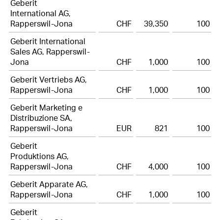
Geberit
17
Participation plans
International AG,
Rapperswil-Jona
CHF
39,350
100
18
Deferred tax assets and liabilities
Geberit International
19
Other non-current liabilities and provisions
Sales AG, Rapperswil-
Jona
CHF
1,000
100
20
Contingencies
Geberit Vertriebs AG,
Rapperswil-Jona
CHF
1,000
100
21
Capital stock and treasury shares
Geberit Marketing e
22
Earnings per share
Distribuzione SA,
Rapperswil-Jona
EUR
821
100
23
Other operating expenses, net
Geberit
24
Financial result, net
Produktions AG,
Rapperswil-Jona
CHF
4,000
100
25
Income tax expenses
Geberit Apparate AG,
Rapperswil-Jona
CHF
1,000
100
26
Research and development cost
Geberit
27
Free Cashflow