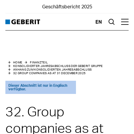
Geschäftsbericht 2025
EN
Suche
Hau
Konsolidierter Jahresabschluss der Geberit Gruppe
Anhang zum konsolidierten Jahresabschluss
HOME
FINANZTEIL
KONSOLIDIERTER JAHRESABSCHLUSS DER GEBERIT GRUPPE
ANHANG ZUM KONSOLIDIERTEN JAHRESABSCHLUSS
1
Basic information
32 GROUP COMPANIES AS AT 31 DECEMBER 2025
2
Changes in Group structure
Dieser Abschnitt ist nur in Englisch
verfügbar.
3
Summary of material accounting policies
32. Group
4
Risk assessment and management
companies as at
5
Management of capital