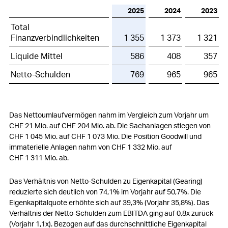
2025
2024
2023
Total
Finanzverbindlichkeiten
1 355
1 373
1 321
Liquide Mittel
586
408
357
Netto-Schulden
769
965
965
Das Nettoumlaufvermögen nahm im Vergleich zum Vorjahr um
CHF 21 Mio.
auf
CHF 204 Mio.
ab. Die Sachanlagen stiegen von
CHF 1 045 Mio.
auf
CHF 1 073 Mio.
Die Position Goodwill und
immaterielle Anlagen nahm von
CHF 1 332 Mio.
auf
CHF 1 311 Mio.
ab.
Das Verhältnis von Netto-Schulden zu Eigenkapital (Gearing)
reduzierte sich deutlich von 74,1% im Vorjahr auf 50,7%. Die
Eigenkapitalquote erhöhte sich auf 39,3% (Vorjahr 35,8%). Das
Verhältnis der Netto-Schulden zum EBITDA ging auf 0,8x zurück
(Vorjahr 1,1x). Bezogen auf das durchschnittliche Eigenkapital