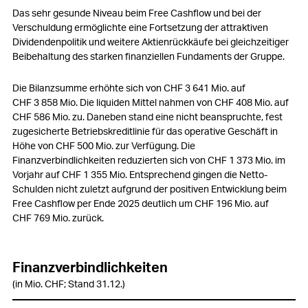
Mitarbeitende
Das sehr gesunde Niveau beim Free Cashflow und bei der
Verschuldung ermöglichte eine Fortsetzung der attraktiven
Kunden
Dividendenpolitik und weitere Aktienrückkäufe bei gleichzeitiger
Beibehaltung des starken finanziellen Fundaments der Gruppe.
Innovation
Die Bilanzsumme erhöhte sich von
CHF 3 641 Mio.
auf
Beschaffung
CHF 3 858 Mio.
Die liquiden Mittel nahmen von
CHF 408 Mio.
auf
CHF 586 Mio.
zu. Daneben stand eine nicht beanspruchte, fest
Produktion
zugesicherte Betriebskreditlinie für das operative Geschäft in
Höhe von
CHF 500 Mio.
zur Verfügung. Die
Logistik
Finanzverbindlichkeiten reduzierten sich von
CHF 1 373 Mio.
im
Vorjahr auf
CHF 1 355 Mio.
Entsprechend gingen die Netto-
Umwelt
Schulden nicht zuletzt aufgrund der positiven Entwicklung beim
Free Cashflow per Ende 2025 deutlich um
CHF 196 Mio.
auf
Soziale Verantwortung
CHF 769 Mio.
zurück.
Information Technology (IT)
Compliance
Finanzverbindlichkeiten
(in Mio. CHF; Stand 31.12.)
Veränderungen in der Konzernstruktur