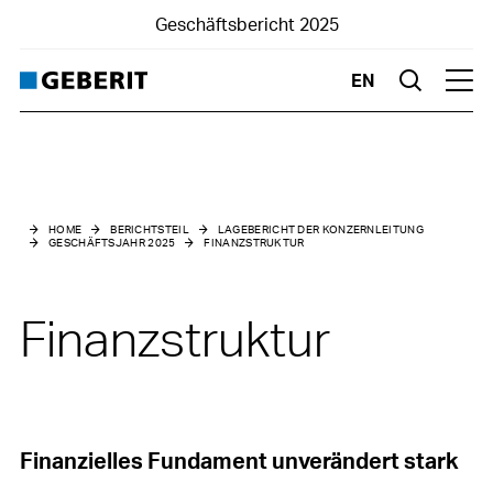
Geschäftsbericht 2025
EN
Suche
Hau
Lagebericht der Konzernleitung
Geschäftsjahr 2025
HOME
BERICHTSTEIL
LAGEBERICHT DER KONZERNLEITUNG
GESCHÄFTSJAHR 2025
FINANZSTRUKTUR
Marktumfeld
Nettoumsatz
Finanzstruktur
Ergebnisse
Finanzstruktur
Investitionen
Finanzielles Fundament unverändert stark