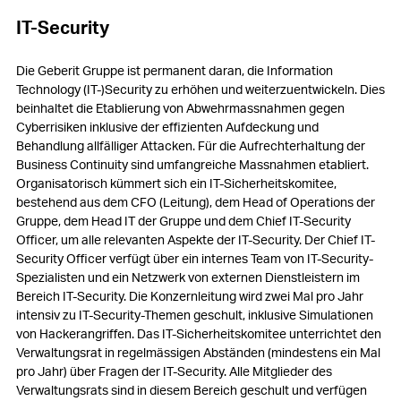
Mitarbeitende
IT-Security
Kunden
Die Geberit Gruppe ist permanent daran, die Information
Innovation
Technology (IT-)Security zu erhöhen und weiterzuentwickeln. Dies
beinhaltet die Etablierung von Abwehrmassnahmen gegen
Beschaffung
Cyberrisiken inklusive der effizienten Aufdeckung und
Behandlung allfälliger Attacken. Für die Aufrechterhaltung der
Produktion
Business Continuity sind umfangreiche Massnahmen etabliert.
Organisatorisch kümmert sich ein IT-Sicherheitskomitee,
Logistik
bestehend aus dem CFO (Leitung), dem Head of Operations der
Gruppe, dem Head IT der Gruppe und dem Chief IT-Security
Umwelt
Officer, um alle relevanten Aspekte der IT-Security. Der Chief IT-
Security Officer verfügt über ein internes Team von IT-Security-
Soziale Verantwortung
Spezialisten und ein Netzwerk von externen Dienstleistern im
Bereich IT-Security. Die Konzernleitung wird zwei Mal pro Jahr
Information Technology (IT)
intensiv zu IT-Security-Themen geschult, inklusive Simulationen
von Hackerangriffen. Das IT-Sicherheitskomitee unterrichtet den
Compliance
Verwaltungsrat in regelmässigen Abständen (mindestens ein Mal
pro Jahr) über Fragen der IT-Security. Alle Mitglieder des
Veränderungen in der Konzernstruktur
Verwaltungsrats sind in diesem Bereich geschult und verfügen