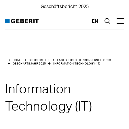
Geschäftsbericht 2025
EN
Suche
Hau
Lagebericht der Konzernleitung
Geschäftsjahr 2025
HOME
BERICHTSTEIL
LAGEBERICHT DER KONZERNLEITUNG
GESCHÄFTSJAHR 2025
INFORMATION TECHNOLOGY (IT)
Marktumfeld
Nettoumsatz
Information
Ergebnisse
Technology (IT)
Finanzstruktur
Investitionen