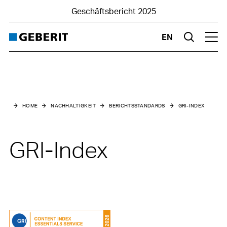
Geschäftsbericht 2025
EN
Suche
Hau
Nachhaltigkeit
Berichtsstandards
HOME
NACHHALTIGKEIT
BERICHTSSTANDARDS
GRI-INDEX
ESRS-Index
GRI-Index
GRI-Index
Art. 964a ff. OR-Inhaltsindex
SASB Inhaltsindex
SDG-Reporting