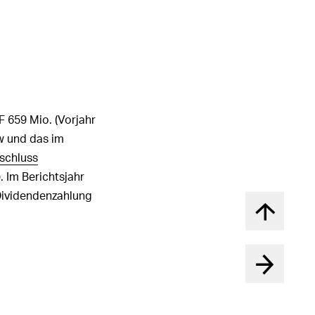
 659 Mio.
(Vorjahr
w und das im
schluss
 Im Berichtsjahr
ividendenzahlung
Nach obe