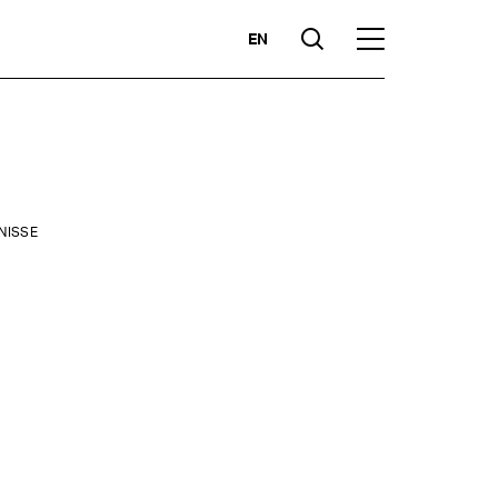
EN
Suche
Hauptmenü
Highlights
NISSE
zen
Kompetenzen
Märkte