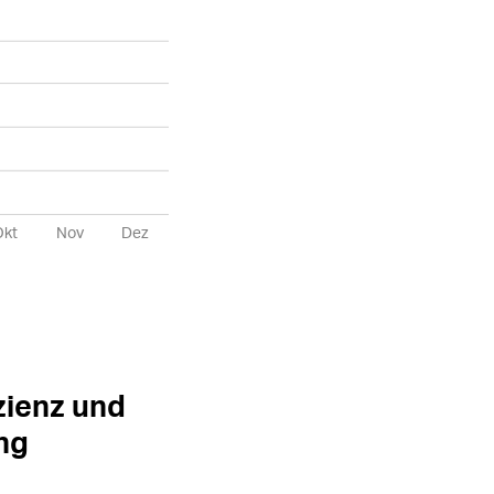
O
k
t
N
o
v
D
e
z
zienz und
ng