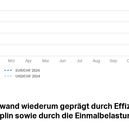
M
r
z
Apr
Mai
Jun
Jul
A
ug
Sep
EU
R
/
CHF 2024
U
S
D
/
CHF 2024
wand wiederum geprägt durch Effi
plin sowie durch die Einmalbelastu