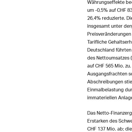
Währungseffekte bee
um
-0,5%
auf
CHF 83
26,4% reduzierte. Di
insgesamt unter den
Preisveränderungen 
Tarifliche Gehaltse
Deutschland führten
des Nettoumsatzes (
auf
CHF 565 Mio.
zu.
Ausgangsfrachten so
Abschreibungen sti
Einmalbelastung dur
immateriellen Anlag
Das Netto-Finanzer
Erstarken des Schwe
CHF 137 Mio.
ab; die