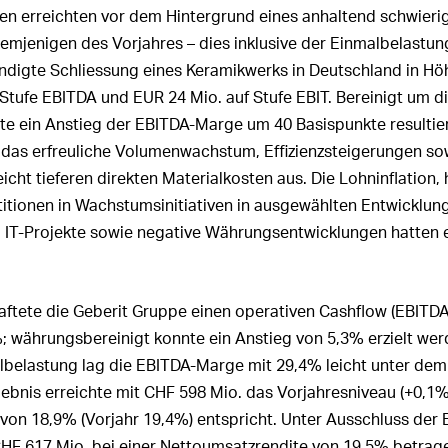
ungs-Governance
leitung
rting
Risiko­management
Investitionen
en erreichten vor dem Hintergrund eines anhaltend schwieri
rechnung
r Revisionsstelle
 Vergütungssystem:
demjenigen des Vorjahres – dies inklusive der Einmalbelastun
ädigungen, Beteiligungen
ttsbericht UNGC
Mitarbeitende
m konsolidierten
gsrat
hen
digte Schliessung eines Keramikwerks in Deutschland in H
chluss
Kunden
 Vergütungssystem:
f Stufe EBITDA und
EUR 24 Mio.
auf Stufe EBIT. Bereinigt um d
ungsrechte der Aktionäre
r Revisionsstelle
itung
Innovation
e ein Anstieg der EBITDA-Marge um 40 Basispunkte resultiert.
lwechsel und
 das erfreuliche Volumenwachstum, Effizienzsteigerungen so
ungen an den
assnahmen
Beschaffung
gsrat und Beteiligungen
eicht tieferen direkten Materialkosten aus. Die Lohninflation,
025
sstelle
Produktion
titionen in Wachstums­initiativen in ausgewählten Entwicklun
ngen an die
nd IT-Projekte sowie negative Währungsentwicklungen hatten 
ionspolitik
Logistik
itung und Beteiligungen
025
lssperrzeiten
Umwelt
en­fassung der Aktien-
aftete die Geberit Gruppe einen operativen Cashflow (EBITD
Soziale Verantwortung
nspläne für das Jahr 2025
; währungsbereinigt konnte ein Anstieg von 5,3% erzielt wer
Information Technology (IT)
men­fassung der vom
belastung lag die EBITDA-Marge mit 29,4% leicht unter dem
­srat, von der Konzern­
d den Mitarbeitenden
Compliance
ebnis erreichte mit
CHF 598 Mio.
das Vorjahresniveau (
+0,1
n Aktien und Optionen
von 18,9% (Vorjahr 19,4%) entspricht. Unter Ausschluss der 
Veränderungen in der
onen von Mitgliedern des
Konzernstruktur
HF 617 Mio.
bei einer Nettoumsatzrendite von 19,5% betrage