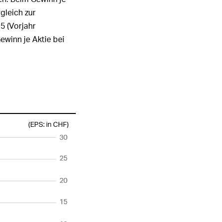
gleich zur
5 (Vorjahr
ewinn je Aktie bei
(EPS: in CH
F
)
30
30
25
25
20
20
15
15