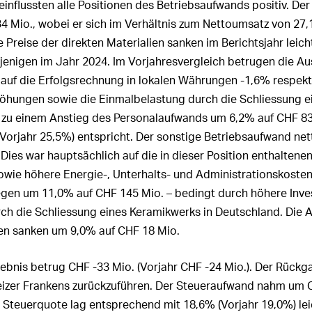
influssten alle Positionen des Betriebsaufwands positiv. D
4 Mio.
, wobei er sich im Verhältnis zum Nettoumsatz von 27,
e Preise der direkten Materialien sanken im Berichtsjahr leich
jenigen im Jahr 2024. Im Vorjahresvergleich betrugen die A
auf die Erfolgsrechnung in lokalen Währungen
-1,6%
respekt
rhöhungen sowie die Einmalbelastung durch die Schliessung e
 zu einem Anstieg des Personalaufwands um 6,2% auf
CHF 83
Vorjahr 25,5%) entspricht. Der sonstige Betriebsaufwand n
 Dies war hauptsächlich auf die in dieser Position enthaltene
wie höhere Energie-, Unterhalts- und Administrationskosten
egen um 11,0% auf
CHF 145 Mio.
– bedingt durch höhere Inves
ch die Schliessung eines Keramikwerks in Deutschland. Die 
en sanken um 9,0% auf
CHF 18 Mio.
gebnis betrug
CHF -33 Mio.
(Vorjahr
CHF -24 Mio.
). Der Rückg
izer Frankens zurückzuführen. Der Steueraufwand nahm um
 Steuerquote lag entsprechend mit 18,6% (Vorjahr 19,0%) lei