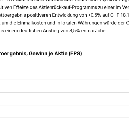
gsrats und der
sitiven Effekte des Aktienrückkauf-Programms zu einer im Ver
itung in anderen
men
ttoergebnis positiveren Entwicklung von
+0,5%
auf CHF 18.1
t um die Einmalkosten und in lokalen Währungen würde der G
t der Revisionsstelle
as einem deutlichen Anstieg von 8,5% entspräche.
toergebnis, Gewinn je Aktie (EPS)