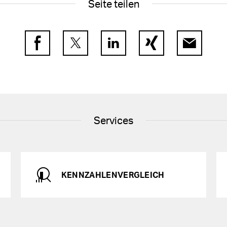
Seite teilen
Facebook
Twitter
LinkedIn
Xing
E-Mail
Services
KENNZAHLENVERGLEICH