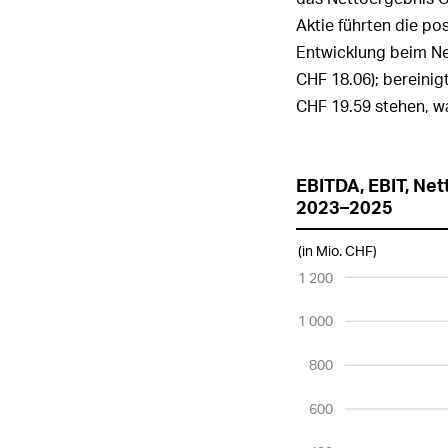
Verwaltun
Aktie führten die po
Konzernle
Unterneh
Entwicklung beim Ne
CHF 18.06); bereinig
12. Berich
CHF 19.59 stehen, w
EBITDA, EBIT, Net
2023–2025
(in Mi
o
. CH
F
)
1 200
1 000
800
600