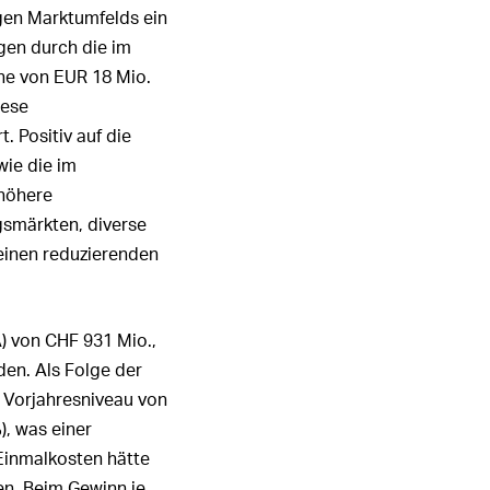
gen Marktumfelds ein
1
2
3
4
5
6
gen durch die im
ALLE HIGHLIGHTS
öhe von
EUR 18 Mio.
iese
 Positiv auf die
wie die im
 höhere
gsmärkten, diverse
einen reduzierenden
A) von
CHF 931 Mio.
,
den. Als Folge der
 Vorjahresniveau von
%
), was einer
Einmalkosten hätte
n. Beim Gewinn je