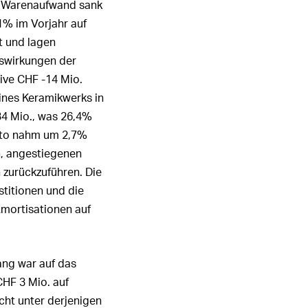
er Warenaufwand sank
1% im Vorjahr auf
t und lagen
uswirkungen der
ive
CHF -14 Mio.
ines Keramikwerks in
4 Mio.
, was 26,4%
etto nahm um 2,7%
n, angestiegenen
 zurückzuführen. Die
titionen und die
Amortisationen auf
ang war auf das
CHF 3 Mio.
auf
cht unter derjenigen