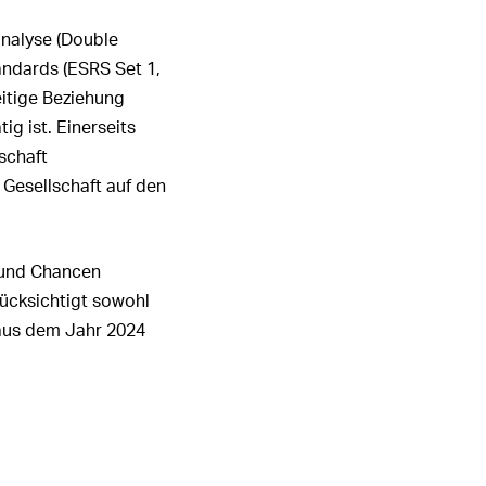
1
2
3
4
5
6
analyse (Double
ndards (
ESRS Set 1,
ALLE HIGHLIGHTS
eitige Beziehung
g ist. Einerseits
schaft
 Gesellschaft auf den
 und Chancen
erücksichtigt sowohl
e aus dem Jahr 2024