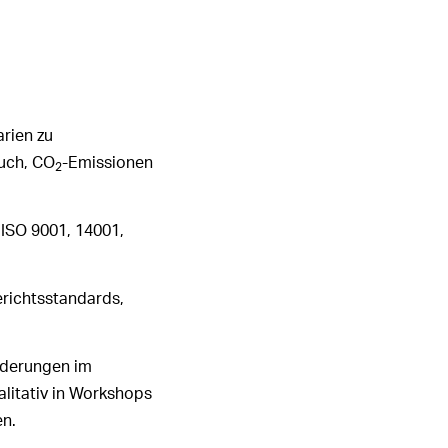
arien zu
uch, CO
-Emissionen
2
ISO 9001, 14001,
richtsstandards,
nderungen im
litativ in Workshops
n.