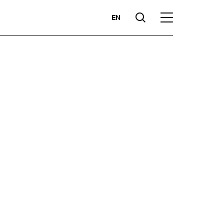
EN
Suche
Hauptmenü
Highlights
zen
Kompetenzen
Märkte