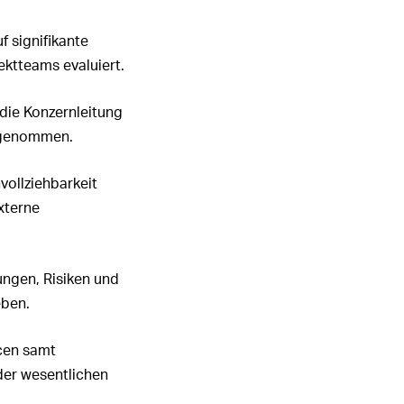
 signifikante
ktteams evaluiert.
die Konzernleitung
abgenommen.
vollziehbarkeit
xterne
ungen, Risiken und
eben.
cen samt
der wesentlichen