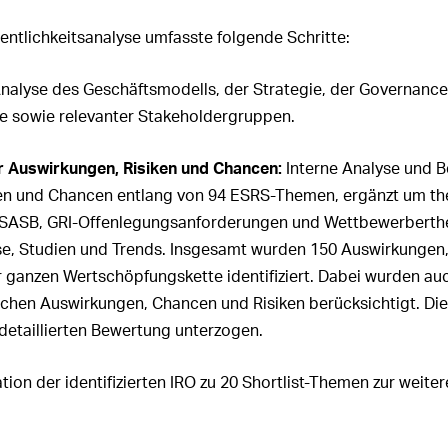
gsrats und der
itung in anderen
ntlichkeitsanalyse umfasste folgende Schritte:
men
t der Revisionsstelle
nalyse des Geschäftsmodells, der Strategie, der Governance
 sowie relevanter Stakeholdergruppen.
er Auswirkungen, Risiken und Chancen:
Interne Analyse und 
ken und Chancen entlang von 94 ESRS-Themen, ergänzt um t
R, SASB, GRI-Offenlegungsanforderungen und Wettbewerberth
ise, Studien und Trends. Insgesamt wurden 150 Auswirkungen,
 ganzen Wertschöpfungskette identifiziert. Dabei wurden au
chen Auswirkungen, Chancen und Risiken berücksichtigt. Di
detaillierten Bewertung unterzogen.
ion der identifizierten IRO zu 20 Shortlist-Themen zur weite