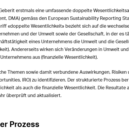
ungs-Governance
leitung
rting
Risiko­management
Investitionen
rechnung
r Revisionsstelle
 Geberit erstmals eine umfassende doppelte Wesentlichkeits
 Vergütungssystem:
ädigungen, Beteiligungen
ttsbericht UNGC
Mitarbeitende
m konsolidierten
gsrat
ent, DMA) gemäss den European Sustainability Reporting Sta
hen
chluss
Kunden
griff «doppelte Wesentlichkeit» bezieht sich auf die wechsels
 Vergütungssystem:
ungsrechte der Aktionäre
r Revisionsstelle
itung
nehmen und der Umwelt sowie der Gesellschaft, in der es täti
Innovation
lwechsel und
häftstätigkeit eines Unternehmens die Umwelt und die Gesell
ungen an den
assnahmen
Beschaffung
gsrat und Beteiligungen
eit). Andererseits wirken sich Veränderungen in Umwelt und
025
sstelle
Unternehmens aus (finanzielle Wesentlichkeit).
Produktion
ngen an die
ionspolitik
Logistik
itung und Beteiligungen
liche Themen sowie damit verbundene Auswirkungen, Risiken
025
lssperrzeiten
Umwelt
rtunities, IRO) zu identifizieren. Der strukturierte Prozess b
en­fassung der Aktien-
chkeit als auch die finanzielle Wesentlichkeit. Die Resultat
Soziale Verantwortung
nspläne für das Jahr 2025
hr überprüft und aktualisiert.
Information Technology (IT)
men­fassung der vom
­srat, von der Konzern­
d den Mitarbeitenden
Compliance
n Aktien und Optionen
ter Prozess
Veränderungen in der
onen von Mitgliedern des
Konzernstruktur