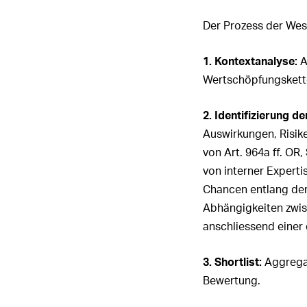
Verwaltun
Konzernle
Der Prozess der Wese
Unterneh
12. Berich
1. Kontextanalyse:
A
Wertschöpfungskette
2. Identifizierung d
Auswirkungen, Risi
von Art. 964a ff. O
von interner Expert
Chancen entlang der
Abhängigkeiten zwis
anschliessend einer 
3. Shortlist:
Aggregat
Bewertung.