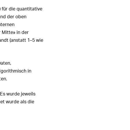
für die quantitative
and der oben
nternen
Mitte» in der
ndt (anstatt 1–5 wie
Daten,
lgorithmisch in
ten.
Es wurde jeweils
et wurde als die