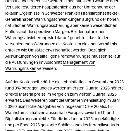
Umsatz und Ergebnisse weiterhin beeinflussen. Gewinne oder
Verluste resultieren hauptsächlich aus der Umrechnung der
lokalen Ergebnisse in Schweizer Franken (Translationseffekte).
Generell haben Währungsschwankungen aufgrund der hohen
natürlichen Währungsabsicherung aber keinen wesentlichen
Einfluss auf die operativen Margen. Bei der natürlichen
Währungsabsicherung wird darauf geachtet, dass in den
verschiedenen Währungen die Kosten im gleichen Verhältnis
anfallen wie Umsätze erwirtschaftet werden. Bezüglich
Auswirkungen von allfälligen Fremdwährungseinflüssen sei auf
die Ausführungen im Abschnitt
Management von
Währungsrisiken
verwiesen.
Auf der Kostenseite dürfte die Lohninflation im Gesamtjahr 2026
rund 3% betragen und es werden im ersten Quartal 2026 höhere
direkte Materialpreise im Vergleich zum vierten Quartal 2025
erwartet. Des Weiteren plant die Unternehmensleitung im Jahr
2026 zusätzliche Ausgaben von insgesamt
CHF 20 Mio.
für
Wachstumsinitiativen ausserhalb Europas sowie für IT- und
Digitalisierungsprojekte. Für die im Januar 2025 angekündigte
und per Ende 2026 geplante Schliessung des Keramikwerks in
Wesel (DE) werden für das Jahr 2026 keine wesentlichen