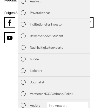
Feedback
Analyst
Nac
Folgen Sie uns:
Privataktionär
Man
Facebook
Instagram
Institutioneller Investor
Twitter
LinkedIn
Xing
Pinterest
Str
Bewerber oder Student
YouTube
Unt
Nachhaltigkeitsexperte
Aus
Kunde
Risi
Lieferant
Seg
Journalist
And
Vertreter NGO/Verband/Politik
Downloads
Kennzahlenvergleich
GRI-Index
Andere
Andere