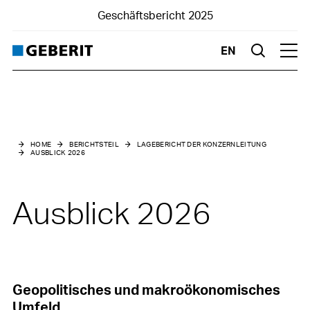
Geschäftsbericht 2025
EN
Suche
Hau
Berichtsteil
Lagebericht der Konzernleitung
HOME
BERICHTSTEIL
LAGEBERICHT DER KONZERNLEITUNG
AUSBLICK 2026
Strategie und Ziele
Geschäftsjahr 2025
Ausblick 2026
Ausblick 2026
Geopolitisches und makroökonomisches
Umfeld