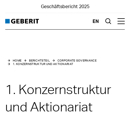
Geschäftsbericht 2025
EN
Suche
Hau
Berichtsteil
Corporate Governance
HOME
BERICHTSTEIL
CORPORATE GOVERNANCE
1. KONZERNSTRUKTUR UND AKTIONARIAT
0. Einleitung
1. Konzernstruktur und Aktionariat
1. Konzern­struktur
2. Kapitalstruktur
und Aktionariat
3. Verwal­tungsrat
4. Konzernleitung