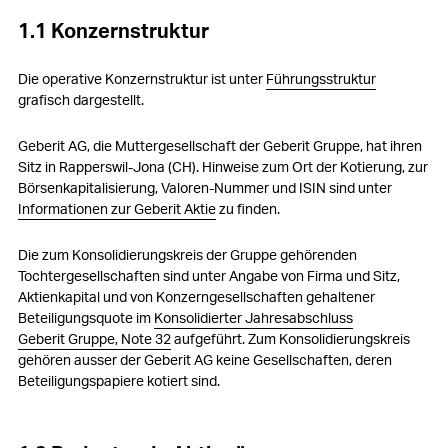
5. Entschädigungen, Beteiligungen und Darlehen
1.1 Konzernstruktur
6. Mitwirkungsrechte der Aktionäre
Die operative Konzernstruktur ist unter
Führungsstruktur
7. Kontrollwechsel und Abwehrmassnahmen
grafisch dargestellt.
8. Revisionsstelle
Geberit AG, die Muttergesellschaft der Geberit Gruppe, hat ihren
Sitz in Rapperswil-Jona (CH). Hinweise zum Ort der Kotierung, zur
9. Informationspolitik
Börsenkapitalisierung, Valoren-Nummer und ISIN sind unter
Informationen zur Geberit Aktie
zu finden.
10. Handelssperrzeiten
Die zum Konsolidierungskreis der Gruppe gehörenden
Tochtergesellschaften sind unter Angabe von Firma und Sitz,
Aktienkapital und von Konzerngesellschaften gehaltener
Beteiligungsquote im
Konsolidierter Jahresabschluss
Geberit Gruppe, Note 32
aufgeführt. Zum Konsolidierungskreis
gehören ausser der Geberit AG keine Gesellschaften, deren
Beteiligungspapiere kotiert sind.