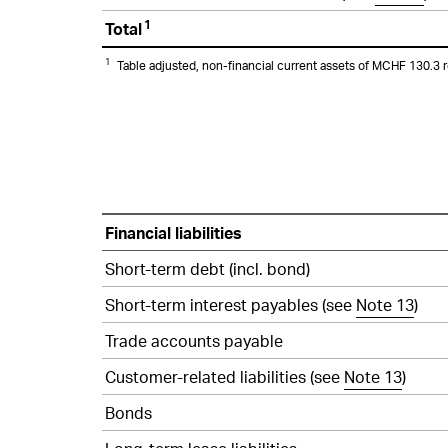
assets
1
Total
2024
1
Table adjusted, non-financial current assets of MCHF 130.3
Financial
Financial liabilities
instruments
–
Short-term debt (incl. bond)
IFRS
Short-term interest payables (see
Note 13
)
9
measurement
Trade accounts payable
–
Customer-related liabilities (see
Note 13
)
Financial
liabilities
Bonds
2024