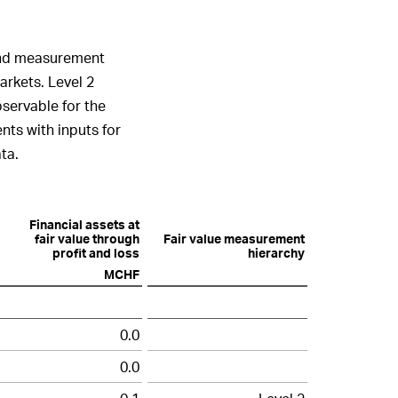
 and measurement
arkets. Level
2
bservable for the
ents with inputs for
ta.
Financial assets at
fair value through
Fair value measurement
profit and loss
hierarchy
MCHF
0.0
0.0