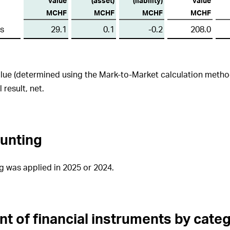
value
(asset)
(liability)
value
gsrats und der
itung in anderen
MCHF
MCHF
MCHF
MCHF
men
s
29.1
0.1
-0.2
208.0
t der Revisionsstelle
alue (determined using the Mark-to-Market calculation metho
 result, net.
unting
 was applied in 2025 or 2024.
 of financial instruments by categ