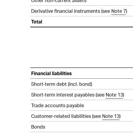
Other non-current assets
–
Derivative financial instruments (see
Note 7
)
Financial
assets
Total
2025
Financial
Financial liabilities
instruments
–
Short-term debt (incl. bond)
IFRS
Short-term interest payables (see
Note 13
)
9
measurement
Trade accounts payable
–
Customer-related liabilities (see
Note 13
)
Financial
liabilities
Bonds
2025