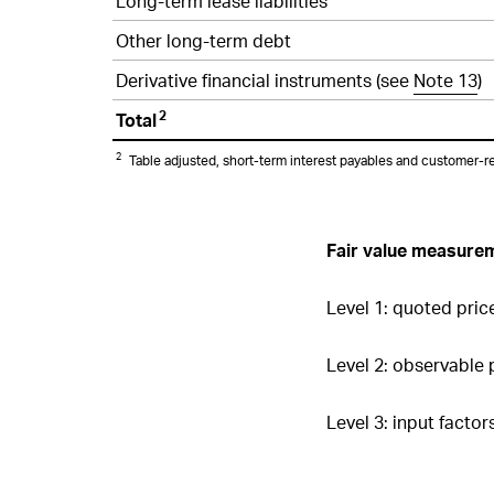
Long-term lease liabilities
Other long-term debt
Derivative financial instruments (see
Note 13
)
2
Total
2
Table adjusted, short-term interest payables and customer-rel
Fair value measurem
Level 1: quoted price
Level 2: observable p
Level 3: input facto