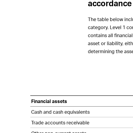
accordance 
The table below inc
category. Level
1 co
contains all financi
asset or liability, eit
determining the asse
Financial
Financial assets
instruments
–
Cash and cash equivalents
IFRS
Trade accounts receivable
9
measurement