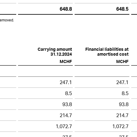
648.8
648.5
 removed.
Carrying amount
Financial liabilities at
31.12.2024
amortised cost
MCHF
MCHF
247.1
247.1
8.5
8.5
93.8
93.8
214.7
214.7
1,072.7
1,072.7