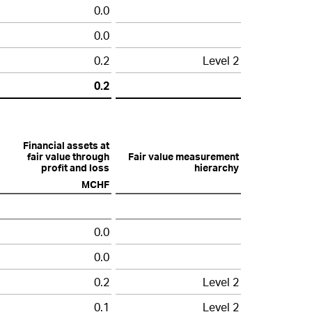
0.0
0.0
0.2
Level 2
0.2
Financial assets at
fair value through
Fair value measurement
profit and loss
hierarchy
MCHF
0.0
0.0
0.2
Level 2
0.1
Level 2