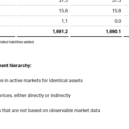
37.5
37.5
15.8
15.8
1.1
0.0
1,691.2
1,690.1
ated liabilities added.
ent hierarchy:
s in active markets for identical assets
rices, either directly or indirectly
rs that are not based on observable market data