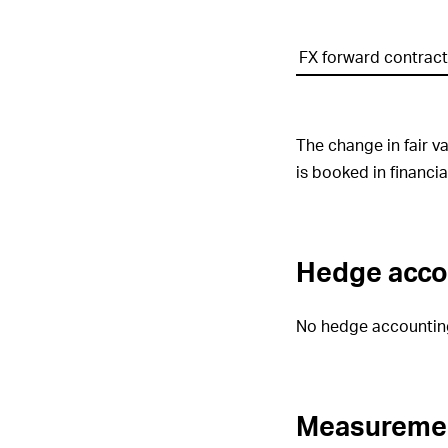
Verwaltun
Konzernle
Unterneh
Financial
FX forward contract
instruments
12. Berich
–
Forward
foreign
The change in fair v
exchange
is booked in financial
contracts
Hedge acco
No hedge accounting
Measurement