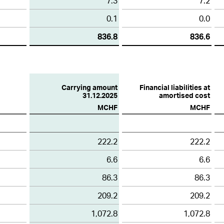
7.3
7.2
0.1
0.0
836.8
836.6
Carrying amount
Financial liabilities at
31.12.2025
amortised cost
MCHF
MCHF
222.2
222.2
6.6
6.6
86.3
86.3
209.2
209.2
1,072.8
1,072.8