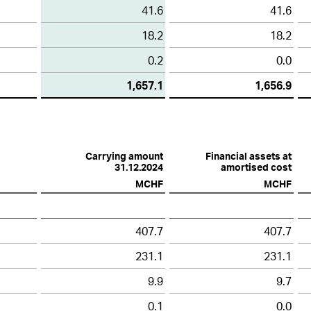
41.6
41.6
18.2
18.2
0.2
0.0
1,657.1
1,656.9
Carrying amount
Financial assets at
31.12.2024
amortised cost
MCHF
MCHF
407.7
407.7
231.1
231.1
9.9
9.7
0.1
0.0