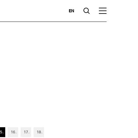
EN
Suche
Hauptmenü
Highlights
zen
Kompetenzen
Märkte
5
16
17
18