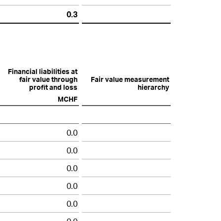
0.3
Financial liabilities at
fair value through
Fair value measurement
profit and loss
hierarchy
MCHF
0.0
0.0
0.0
0.0
0.0