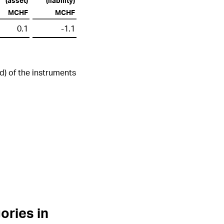
(asset)
(liability)
MCHF
MCHF
0.1
-1.1
d) of the instruments
ories in