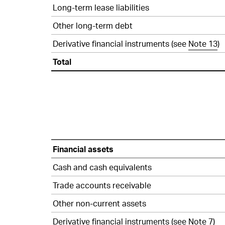
Long-term lease liabilities
Other long-term debt
Derivative financial instruments (see
Note 13
)
Total
Financial
Financial assets
instruments
–
Cash and cash equivalents
IFRS
Trade accounts receivable
9
measurement
Other non-current assets
–
Derivative financial instruments (see
Note 7
)
Financial