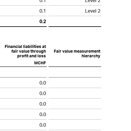
0.1
Level 2
0.1
Level 2
0.2
Financial liabilities at
fair value through
Fair value measurement
profit and loss
hierarchy
MCHF
0.0
0.0
0.0
0.0
0.0