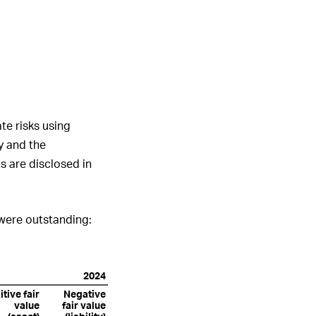
1
2
3
4
5
6
ALLE HIGHLIGHTS
te risks using
y and the
s are disclosed in
 were outstanding:
2024
tive fair
Negative
value
fair value