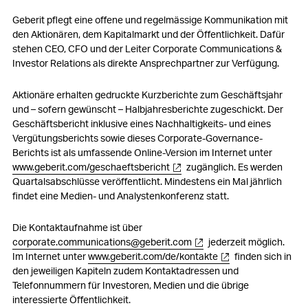
5. Entschädigungen, Beteiligungen und Darlehen
Geberit pflegt eine offene und regelmässige Kommunikation mit
6. Mitwirkungsrechte der Aktionäre
den Aktionären, dem Kapitalmarkt und der Öffentlichkeit. Dafür
stehen CEO, CFO und der Leiter Corporate Communications &
7. Kontrollwechsel und Abwehrmassnahmen
Investor Relations als direkte Ansprechpartner zur Verfügung.
8. Revisionsstelle
Aktionäre erhalten gedruckte Kurzberichte zum Geschäftsjahr
und – sofern gewünscht – Halbjahresberichte zugeschickt. Der
9. Informationspolitik
Geschäftsbericht inklusive eines Nachhaltigkeits- und eines
Vergütungsberichts sowie dieses Corporate-Governance-
10. Handelssperrzeiten
Berichts ist als umfassende Online-Version im Internet unter
www.geberit.com/geschaeftsbericht
zugänglich. Es werden
Quartalsabschlüsse veröffentlicht. Mindestens ein Mal jährlich
findet eine Medien- und Analystenkonferenz statt.
Die Kontaktaufnahme ist über
corporate.communications@geberit.com
jederzeit möglich.
Im Internet unter
www.geberit.com/de/kontakte
finden sich in
den jeweiligen Kapiteln zudem Kontaktadressen und
Telefonnummern für Investoren, Medien und die übrige
interessierte Öffentlichkeit.