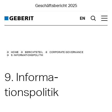
Geschäftsbericht 2025
EN
Suche
Hau
Berichtsteil
Corporate Governance
HOME
BERICHTSTEIL
CORPORATE GOVERNANCE
9. INFORMATIONSPOLITIK
0. Einleitung
1. Konzernstruktur und Aktionariat
9. Informa­
2. Kapitalstruktur
tionspolitik
3. Verwal­tungsrat
4. Konzernleitung