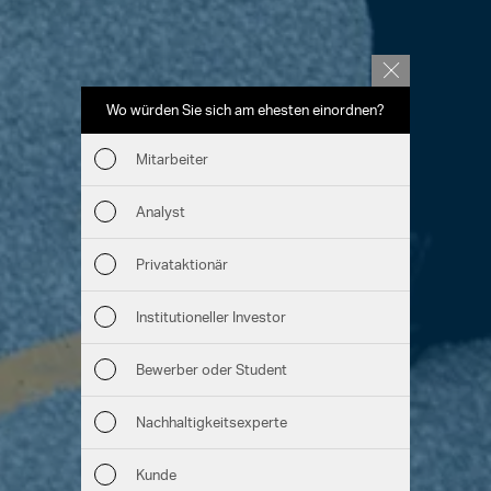
Wo würden Sie sich am ehesten einordnen?
Welche T
(Me
Mitarbeiter
Wir
Analyst
Nac
Privataktionär
Man
Institutioneller Investor
Str
Bewerber oder Student
Unt
Nachhaltigkeitsexperte
Aus
Kunde