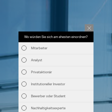
Wo würden Sie sich am ehesten einordnen?
Welche T
(Me
Mitarbeiter
Wir
Analyst
Nac
Privataktionär
Man
Institutioneller Investor
Str
Bewerber oder Student
Unt
Nachhaltigkeitsexperte