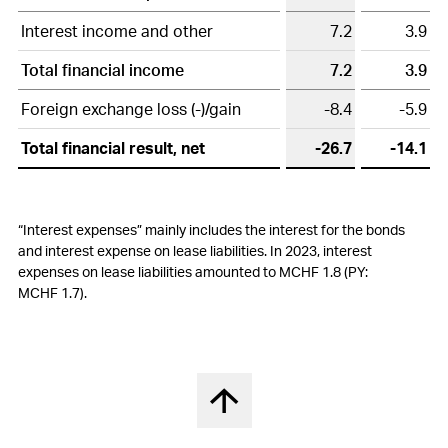
Interest income and other
7.2
3.9
Total financial income
7.2
3.9
Foreign exchange loss (-)/gain
-8.4
-5.9
Total financial result, net
-26.7
-14.1
“Interest expenses” mainly includes the interest for the bonds
and interest expense on lease liabilities. In 2023, interest
expenses on lease liabilities amounted to MCHF 1.8 (PY:
MCHF 1.7).
Nach oben springen