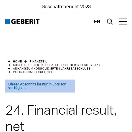
Geschäftsbericht 2023
EN
Suche
Hau
Home
Berichtsteil
HOME
FINANZTEIL
KONSOLIDIERTER JAHRESABSCHLUSS DER GEBERIT GRUPPE
ANHANG ZUM KONSOLIDIERTEN JAHRESABSCHLUSS
Finanzteil
24 FINANCIAL RESULT, NET
Nachhaltigkeit
Dieser Abschnitt ist nur in Englisch
verfügbar.
Highlights
24. Financial result,
net