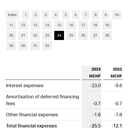
Index
1
2
3
4
5
6
7
8
9
10
11
12
13
14
15
16
17
18
19
20
21
22
23
24
25
26
27
28
29
30
31
32
2023
2022
MCHF
MCHF
Interest expenses
-23.0
-9.6
Amortisation of deferred financing
fees
-0.7
-0.7
Other financial expenses
-1.8
-1.8
Total financial expenses
-25.5
-12.1