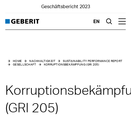
Geschäftsbericht 2023
EN
Suche
Hau
Home
Berichtsteil
HOME
NACHHALTIGKEIT
SUSTAINABILITY PERFORMANCE REPORT
GESELLSCHAFT
KORRUPTIONSBEKÄMPFUNG (GRI 205)
Finanzteil
Nachhaltigkeit
Korruptionsbekämpf
Highlights
(GRI 205)